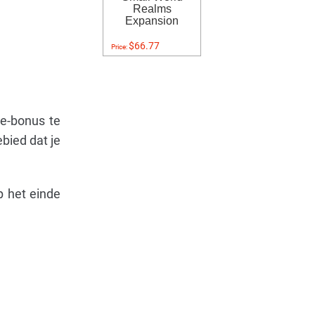
Realms
Expansion
$66.77
Price:
ie-bonus te
bied dat je
p het einde