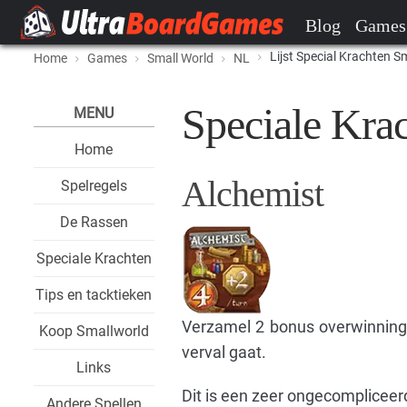
Blog
Games
Lijst Special Krachten S
Home
Games
Small World
NL
Speciale Kra
MENU
Home
Alchemist
Spelregels
De Rassen
Speciale Krachten
Tips en tacktieken
Verzamel 2 bonus overwinnings
Koop Smallworld
verval gaat.
Links
Dit is een zeer ongecompliceerd
Andere Spellen