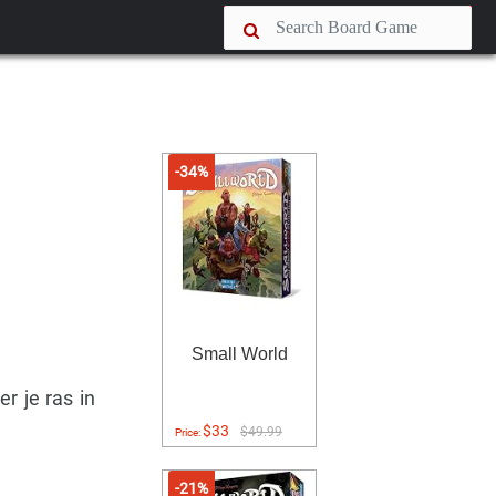
-34%
Small World
r je ras in
$33
$49.99
Price:
-21%