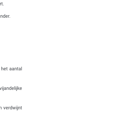
t.
nder.
 het aantal
jandelijke
n verdwijnt