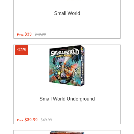
Small World
$33
$49.99
Price:
-21%
Small World Underground
$39.99
$49.99
Price: