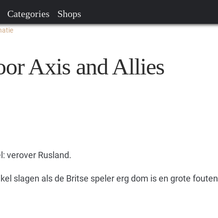
Categories
Shops
natie
oor Axis and Allies
l: verover Rusland.
kel slagen als de Britse speler erg dom is en grote foute