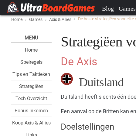
Blog
Games
De beste strategiëen voor elke 
Home
Games
Axis & Allies
Strategiëen v
MENU
Home
De Axis
Spelregels
Tips en Taktieken
Duitsland
Strategiëen
Duitsland heeft slechts één doe
Tech Overzicht
Bonus Inkomen
Een aanval op de Britten kan en
Koop Axis & Allies
Doelstellingen
Links