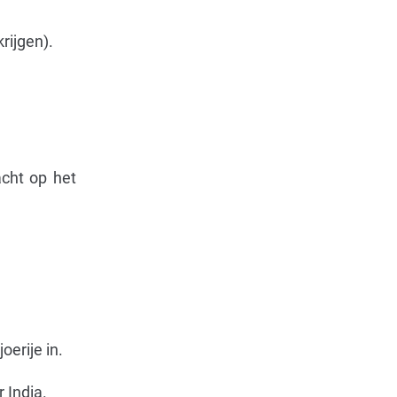
rijgen).
cht op het
oerije in.
 India.