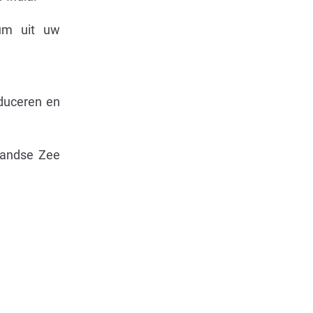
mum uit uw
oduceren en
landse Zee