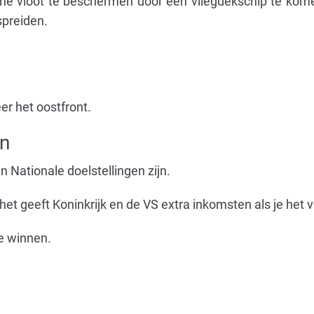
sche vloot te beschermen door een vliegdekschip te kome
spreiden.
er het oostfront.
en
 Nationale doelstellingen zijn.
 het geeft Koninkrijk en de VS extra inkomsten als je het ve
te winnen.