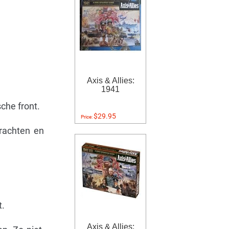
Axis & Allies:
1941
che front.
$29.95
Price:
krachten en
t.
Axis & Allies: