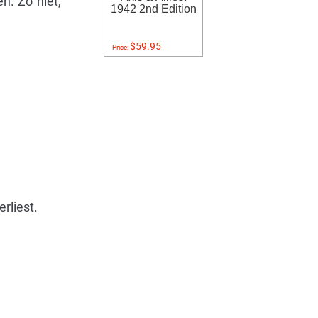
n. Zo niet,
1942 2nd Edition
$59.95
Price:
rliest.