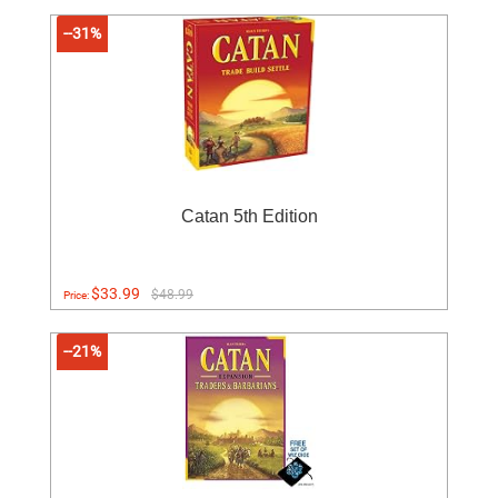
--31%
Catan 5th Edition
$33.99
$48.99
Price:
--21%