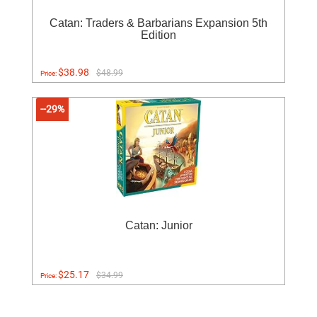
Catan: Traders & Barbarians Expansion 5th
Edition
$38.98
$48.99
Price:
--29%
Catan: Junior
$25.17
$34.99
Price: