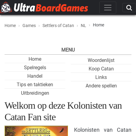
Home
Home
Games
Settlers of Catan
NL
MENU
Home
Woordenlijst
Spelregels
Koop Catan
Handel
Links
Tips en taktieken
Andere spellen
Uitbreidingen
Welkom op deze Kolonisten van
Catan Fan site
Kolonisten van Catan