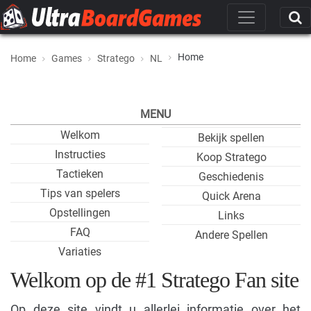
Home
Home
Games
Stratego
NL
MENU
Welkom
Bekijk spellen
Instructies
Koop Stratego
Tactieken
Geschiedenis
Tips van spelers
Quick Arena
Opstellingen
Links
FAQ
Andere Spellen
Variaties
Welkom op de #1 Stratego Fan site
Op deze site vindt u allerlei informatie over het