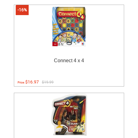
-16%
Connect 4 x 4
$16.97
$19.99
Price: